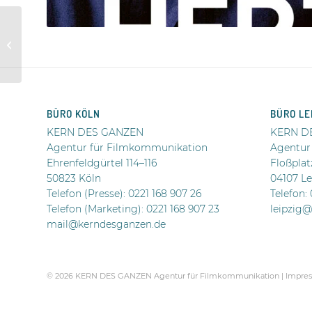
VIER MÜTTER FÜR
EDWARD
BÜRO KÖLN
BÜRO LE
KERN DES GANZEN
KERN D
Agentur für Filmkommunikation
Agentur
Ehrenfeldgürtel 114–116
Floßplat
50823 Köln
04107 Le
Telefon (Presse):
0221 168 907 26
Telefon:
Telefon (Marketing): 0221 168 907 23
leipzig
mail@kerndesganzen.de
.
© 2026 KERN DES GANZEN Agentur für Filmkommunikation |
Impres