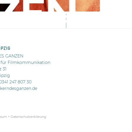
IPZIG
ES GANZEN
 für Filmkommunikation
z 31
ipzig
 0341 247 807 30
@kerndesganzen.de
sum + Datenschutzerklärung