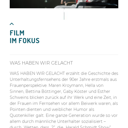
FILM
IM FOKUS
WAS HABEN WIR GELACHT
WAS HABEN WIR GELACHT erzählt die Geschichte des
Unterhaltungsfernsehens der 90er Jahre erstmals aus
Frauenperspektive. Maren Kroymann, Hella von
Sinnen, Bettina Böttinger, Gaby Köster und Esther
Schweins blicken zurück auf ihr Werk und eine Zeit, in
der Frauen im Fernsehen vor allem Beiwerk waren, als
Pointen dienten und weiblicher Humor als
Quotenkiller galt. Eine ganze Generation wurde so vor
allem durch männliche Unterhalter sozialisiert –
durch „Wetten, dass…?”, die „Harald Schmidt Show”