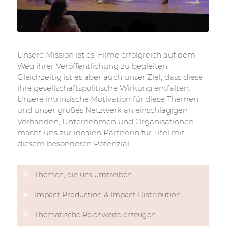
Unsere Mission ist es, Filme erfolgreich auf dem
Weg ihrer Veröffentlichung zu begleiten.
Gleichzeitig ist es aber auch unser Ziel, dass diese
ihre gesellschaftspolitische Wirkung entfalten.
Unsere intrinsische Motivation für diese Themen
und unser großes Netzwerk an einschlägigen
Verbänden, Unternehmen und Organisationen
macht uns zur idealen Partnerin für Titel mit
diesem besonderen Potenzial.
Themen, die uns umtreiben
Impact Production & Impact Distribution
Thematische Reichweite erzeugen