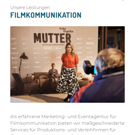
Unsere Leistungen
FILMKOMMUNIKATION
A
ls
erfahrene
Marketing- und Eventagentur
für
Filmkommunikation bieten wir maßgeschneiderte
Services
für Produktions- und Verleihfirmen für