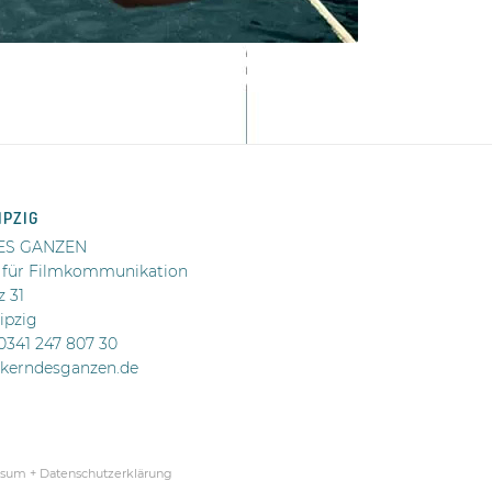
IPZIG
ES GANZEN
 für Filmkommunikation
z 31
ipzig
 0341 247 807 30
@kerndesganzen.de
sum + Datenschutzerklärung