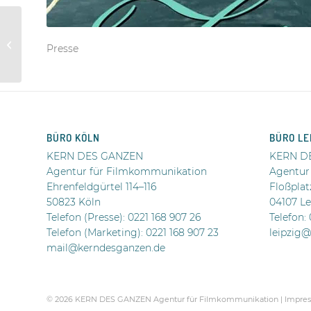
ELECTRIC CHILD
Presse
BÜRO KÖLN
BÜRO LE
KERN DES GANZEN
KERN D
Agentur für Filmkommunikation
Agentur
Ehrenfeldgürtel 114–116
Floßplat
50823 Köln
04107 Le
Telefon (Presse):
0221 168 907 26
Telefon:
Telefon (Marketing): 0221 168 907 23
leipzig
mail@kerndesganzen.de
.
© 2026 KERN DES GANZEN Agentur für Filmkommunikation |
Impres