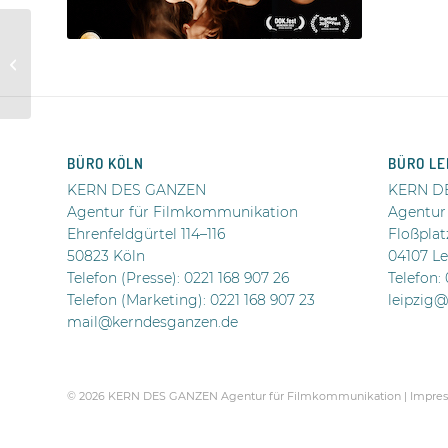
THE OTHER SIDE OF
THE RIVER
BÜRO KÖLN
BÜRO LE
KERN DES GANZEN
KERN D
Agentur für Filmkommunikation
Agentur
Ehrenfeldgürtel 114–116
Floßplat
50823 Köln
04107 Le
Telefon (Presse):
0221 168 907 26
Telefon:
Telefon (Marketing): 0221 168 907 23
leipzig
mail@kerndesganzen.de
.
© 2026 KERN DES GANZEN Agentur für Filmkommunikation |
Impres