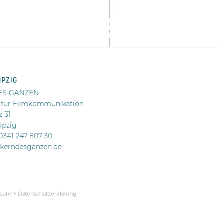
IPZIG
ES GANZEN
 für Filmkommunikation
z 31
ipzig
 0341 247 807 30
@kerndesganzen.de
sum + Datenschutzerklärung