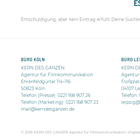
E
Entschuldigung, aber kein Eintrag erfüllt Deine Suchkr
BÜRO KÖLN
BÜRO LE
KERN DES GANZEN
KERN D
Agentur für Filmkommunikation
Agentur
Ehrenfeldgürtel 114–116
Floßplat
50823 Köln
04107 Le
Telefon (Presse):
0221 168 907 26
Telefon:
Telefon (Marketing): 0221 168 907 23
leipzig
mail@kerndesganzen.de
.
© 2026 KERN DES GANZEN Agentur für Filmkommunikation |
Impres