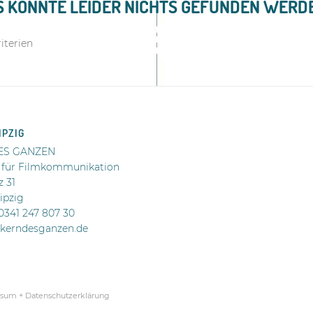
S KONNTE LEIDER NICHTS GEFUNDEN WERD
iterien
IPZIG
ES GANZEN
 für Filmkommunikation
z 31
ipzig
 0341 247 807 30
@kerndesganzen.de
sum + Datenschutzerklärung